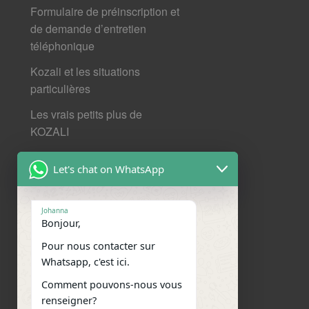
Formulaire de préinscription et
de demande d’entretien
téléphonique
Kozali et les situations
particulières
Les vrais petits plus de
KOZALI
Mentions légales et données
Let's chat on WhatsApp
personnelles
Nos derniers articles
Johanna
Bonjour,
Nous contacter
Pour nous contacter sur
Nous situer
Whatsapp, c'est ici.
Comment pouvons-nous vous
Réseaux sociaux
renseigner?