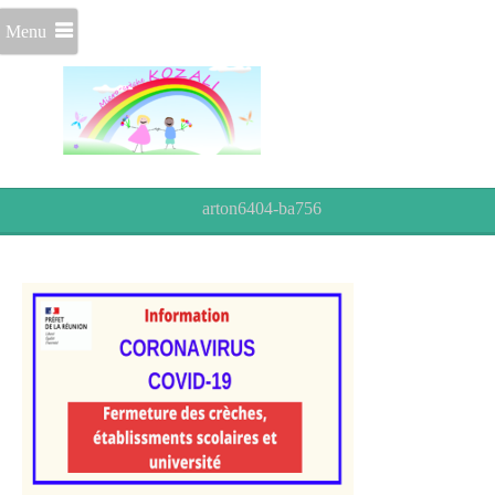
Menu
arton6404-ba756