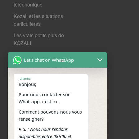
téléphonique
Kozali et les situations
particulières
Les vrais petits plus de
KOZALI
Mentions légales et données
Let's chat on WhatsApp
personnelles
Nos derniers articles
Johanna
Bonjour,
Nous contacter
Pour nous contacter sur
Nous situer
Whatsapp, c'est ici.
Comment pouvons-nous vous
Réseaux sociaux
renseigner?
Facebook
WhatsApp
Email
Telegram
Message
P. S. : Nous nous rendons
disponibles entre 08H00 et
Outlook.com
Messenger
Partager