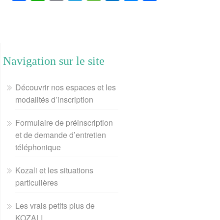
a
h
m
e
e
u
e
a
c
a
a
l
s
t
s
r
e
t
i
e
s
l
s
t
b
s
l
g
a
o
e
a
Navigation sur le site
o
A
r
g
o
n
g
o
p
a
e
k
g
e
Découvrir nos espaces et les
k
p
m
.
e
r
modalités d’inscription
c
r
Formulaire de préinscription
o
et de demande d’entretien
m
téléphonique
Kozali et les situations
particulières
Les vrais petits plus de
KOZALI