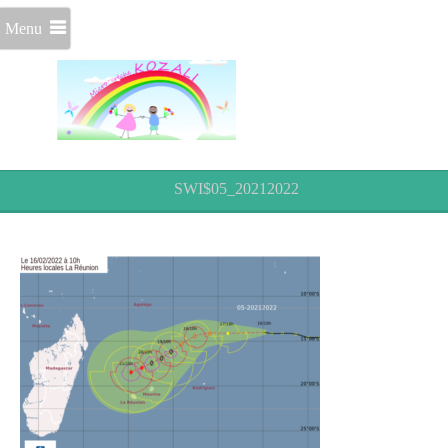
Menu
SWI$05_20212022