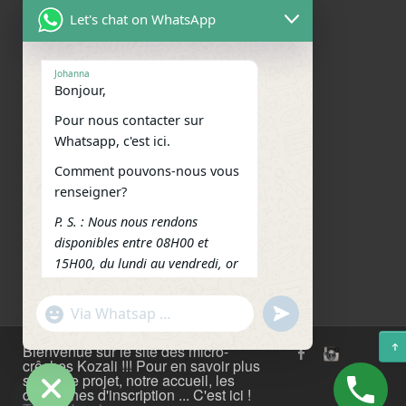
Mentions légales et données
Let's chat on WhatsApp
personnelles
Nos derniers articles
Johanna
Bonjour,
Nous contacter
Pour nous contacter sur
Nous situer
Whatsapp, c'est ici.
Comment pouvons-nous vous
Réseaux sociaux
renseigner?
Facebook
WhatsApp
Email
Telegram
Message
P. S. : Nous nous rendons
disponibles entre 08H00 et
Outlook.com
Messenger
Partager
15H00, du lundi au vendredi, or
jours fériés.
"+chaty_settings.lang.emoji_picker+"
undefined
Merci pour votre
WhatsApp
Message
compréhension.
Bienvenue sur le site des micro-
crêches Kozali !!! Pour en savoir plus
Cordialement !
sur notre projet, notre accueil, les
07:45
démarches d'inscription ... C'est ici !