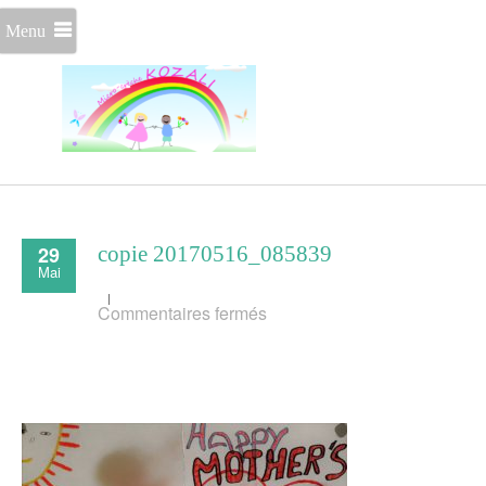
Menu
29
copie 20170516_085839
Mai
sur
Commentaires fermés
copie
20170516_085839