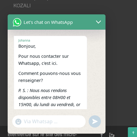
KOZALI
Mentions légales et données
Let's chat on WhatsApp
personnelles
Nos derniers articles
Johanna
Bonjour,
Nous contacter
Pour nous contacter sur
Nous situer
Whatsapp, c'est ici.
Comment pouvons-nous vous
Réseaux sociaux
renseigner?
Facebook
WhatsApp
Email
Telegram
Message
P. S. : Nous nous rendons
disponibles entre 08H00 et
Outlook.com
Messenger
Partager
15H00, du lundi au vendredi, or
jours fériés.
"+chaty_settings.lang.emoji_picker+"
undefined
Merci pour votre
WhatsApp
Message
compréhension.
Bienvenue sur le site des micro-