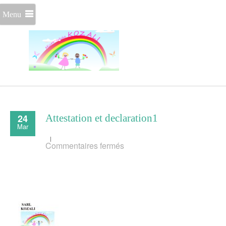
Menu
24
Attestation et declaration1
Mar
sur
Commentaires fermés
Attestation
et
declaration1