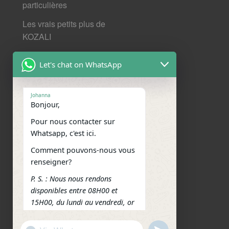
particulières
Les vrais petits plus de
KOZALI
Mentions légales et données
Let's chat on WhatsApp
personnelles
Nos derniers articles
Johanna
Bonjour,
Nous contacter
Pour nous contacter sur
Nous situer
Whatsapp, c'est ici.
Comment pouvons-nous vous
Réseaux sociaux
renseigner?
Facebook
WhatsApp
Email
Telegram
Message
P. S. : Nous nous rendons
disponibles entre 08H00 et
Outlook.com
Messenger
Partager
15H00, du lundi au vendredi, or
jours fériés.