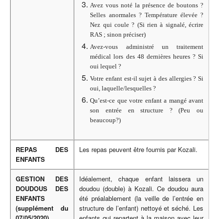
Avez vous noté la présence de boutons ?
Selles anormales ? Température élevée ?
Nez qui coule ? (Si rien à signalé, écrire
RAS ; sinon préciser)
Avez-vous administré un traitement
médical lors des 48 dernières heures ? Si
oui lequel ?
Votre enfant est-il sujet à des allergies ? Si
oui, laquelle/lesquelles ?
Qu’est-ce que votre enfant a mangé avant
son entrée en structure ? (Peu ou
beaucoup?)
REPAS DES
Les repas peuvent être fournis par Kozali.
ENFANTS
GESTION DES
Idéalement, chaque enfant laissera un
DOUDOUS DES
doudou (double) à Kozali. Ce doudou aura
ENFANTS
été préalablement (la veille de l’entrée en
(supplément du
structure de l’enfant) nettoyé et séché. Les
07/05/2020)
enfants qui repartent à la maison avec leur