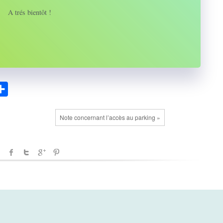
A trés bientôt !
.com
ssenger
Partager
Note concernant l’accès au parking »