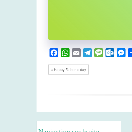
Facebook
WhatsApp
Email
Telegram
Message
Outlook
Me
« Happy Father’ s day
Navigation sur le site