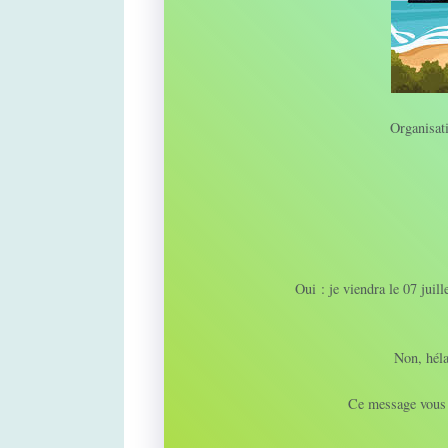
Organisati
Oui : je viendra le 07 jui
Non, héla
Ce message vous s