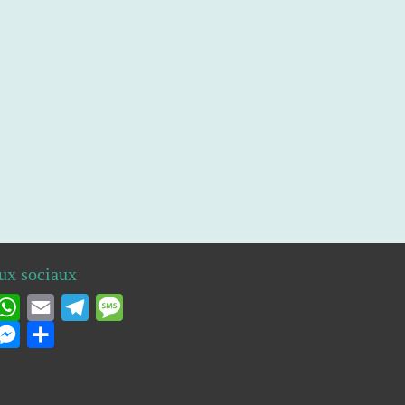
ux sociaux
acebook
WhatsApp
Email
Telegram
Message
utlook.com
Messenger
Partager