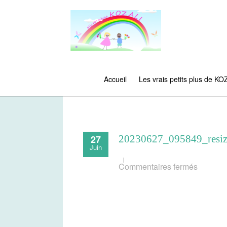
Accueil
Les vrais petits plus de KO
27
20230627_095849_resi
Juin
sur
Commentaires fermés
202306