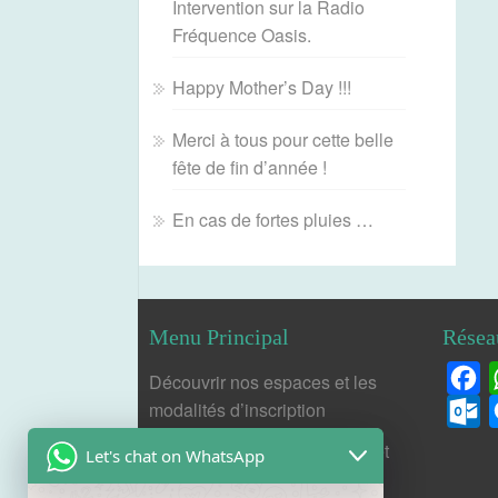
Intervention sur la Radio
Fréquence Oasis.
Happy Mother’s Day !!!
Merci à tous pour cette belle
fête de fin d’année !
En cas de fortes pluies …
Menu Principal
Résea
F
Découvrir nos espaces et les
modalités d’inscription
O
Formulaire de préinscription et
Let's chat on WhatsApp
de demande d’entretien