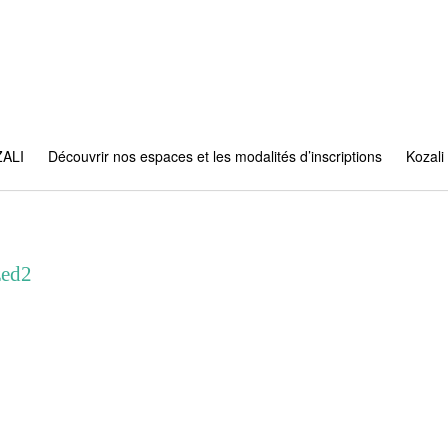
ZALI
Découvrir nos espaces et les modalités d’inscriptions
Kozali 
zed2
27_095849_resized2