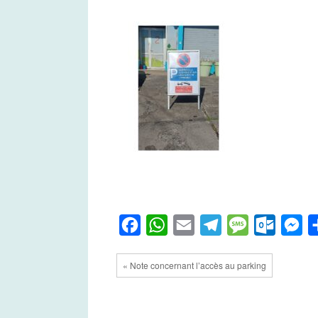
Facebook
WhatsApp
Email
Telegram
Message
Outlook
Me
« Note concernant l’accès au parking